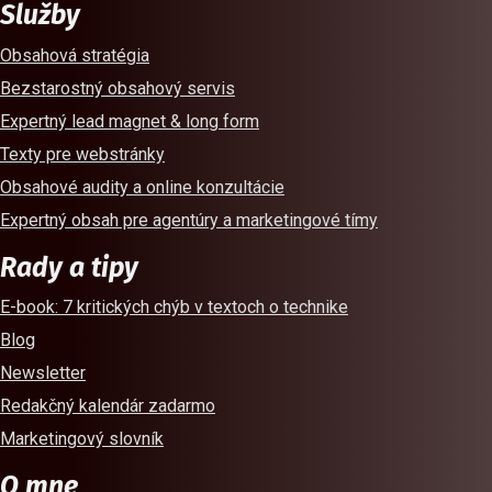
Služby
Obsahová stratégia
Bezstarostný obsahový servis
Expertný lead magnet & long form
Texty pre webstránky
Obsahové audity a online konzultácie
Expertný obsah pre agentúry a marketingové tímy
Rady a tipy
E-book
: 7 kritických chýb v textoch o technike
Blog
Newsletter
Redakčný kalendár zadarmo
Marketingový slovník
O mne