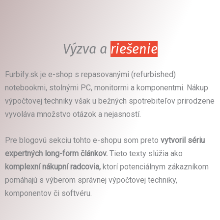
Výzva a
riešenie
Furbify.sk je
e-shop
s repasovanými (refurbished)
notebookmi, stolnými PC, monitormi a komponentmi. Nákup
výpočtovej techniky však u bežných spotrebiteľov prirodzene
vyvoláva množstvo otázok a nejasností.
Pre blogovú sekciu tohto
e-shopu
som preto
vytvoril sériu
expertných
long-form
článkov.
Tieto texty slúžia ako
komplexní nákupní radcovia,
ktorí potenciálnym zákazníkom
pomáhajú s výberom správnej výpočtovej techniky,
komponentov či softvéru.