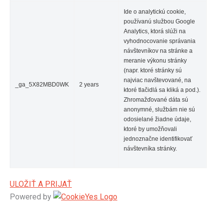
Ide o analytickú cookie,
používanú službou Google
Analytics, ktorá slúži na
vyhodnocovanie správania
návštevníkov na stránke a
meranie výkonu stránky
(napr. ktoré stránky sú
najviac navštevované, na
_ga_5X82MBD0WK
2 years
ktoré tlačidlá sa kliká a pod.).
Zhromažďované dáta sú
anonymné, službám nie sú
odosielané žiadne údaje,
ktoré by umožňovali
jednoznačne identifikovať
návštevníka stránky.
ULOŽIŤ A PRIJAŤ
Powered by