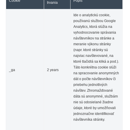
Cookie
Popis
trvania
Ide o analytickú cookie,
používanú službou Google
Analytics, ktorá slúžia na
vyhodnocovanie správania
návštevníkov na stránke a
meranie výkonu stránky
(napr. ktoré stránky sú
najviac navštevované, na
ktoré tlačidlá sa kliká a pod.).
Táto konkrétna cookie slúži
_ga
2 years
na spracovanie anonymných
dát o počte návštevníkov či
priebehu jednotlivých
návštev. Zhromažďované
dáta sú anonymné, službám
nie sú odosielané žiadne
údaje, ktoré by umožňovali
jednoznačne identifikovať
návštevníka stránky.