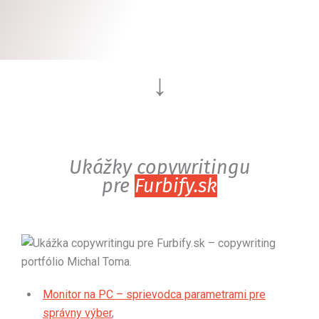
↓
Ukážky copywritingu
pre
Furbify.sk
Monitor na PC – sprievodca parametrami pre
správny výber
,