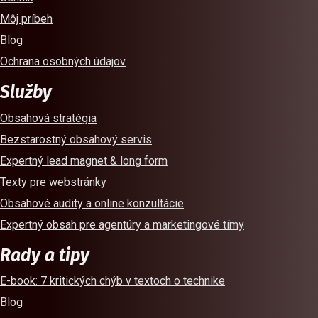
Môj príbeh
Blog
Ochrana osobných údajov
Služby
Obsahová stratégia
Bezstarostný obsahový servis
Expertný lead magnet & long form
Texty pre webstránky
Obsahové audity a online konzultácie
Expertný obsah pre agentúry a marketingové tímy
Rady a tipy
E-book
: 7 kritických chýb v textoch o technike
Blog