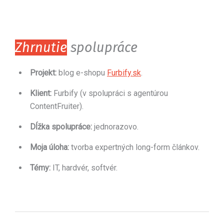
Zhrnutie
spolupráce
Projekt:
blog
e-shopu
Furbify.sk
.
Klient:
Furbify (v spolupráci s agentúrou
ContentFruiter).
Dĺžka spolupráce:
jednorazovo.
Moja úloha:
tvorba expertných
long-form
článkov.
Témy:
IT, hardvér, softvér.